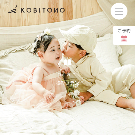
ご予約
お子さまの撮影もしくはお着付けやヘアセットをキャン
セルされる場合、
キャンセル料をいただいております。
撮影日の1週間前〜前日
11,000円(税込)
plan
当日
36,000円(税込)
撮影プラン
撮影日のご変更は【8日前まで】無料でホームペ
ージより可能です。
当日の体調不良などで変更される場合には、お手
数ですがお電話にてご連絡をお願いいたします。
＼ お問い合わせは公式LINEから ／