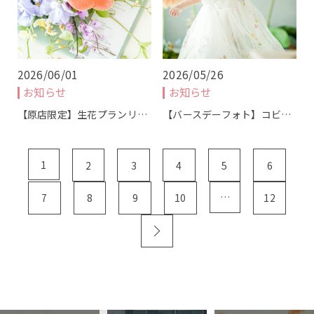
撮影の流れ
商品について
2026/06/01
2026/05/26
お知らせ
お知らせ
ギャラリー
【原店限定】生花プランリ…
【バースデーフォト】コビ…
Q&A
1
2
3
4
5
6
ブログ
…
7
8
9
10
12
webかんたん予約
お問い合わせ