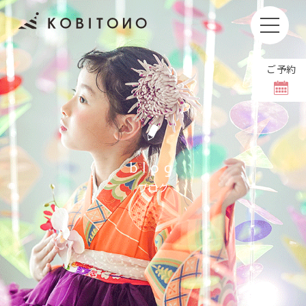
ご予約
お子さまの撮影もしくはお着付けやヘアセットをキャン
セルされる場合、
キャンセル料をいただいております。
撮影日の1週間前〜前日
11,000円(税込)
blog
当日
36,000円(税込)
ブログ
撮影日のご変更は【8日前まで】無料でホームペ
ージより可能です。
当日の体調不良などで変更される場合には、お手
数ですがお電話にてご連絡をお願いいたします。
＼ お問い合わせは公式LINEから ／