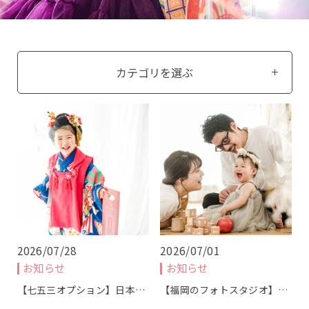
カテゴリを選ぶ
こちらから予約ができます
桜坂店
原店2F
原店3F
ロケ
土日祝日は追加料金【＋5,500円(税込)】
10.11.12月は七五三撮影のお客様のみ
シーズン料金【＋5,500円(税込)】を頂戴いたしま
す。
2026/07/28
2026/07/01
お知らせ
お知らせ
【七五三オプション】日本…
【福岡のフォトスタジオ】…