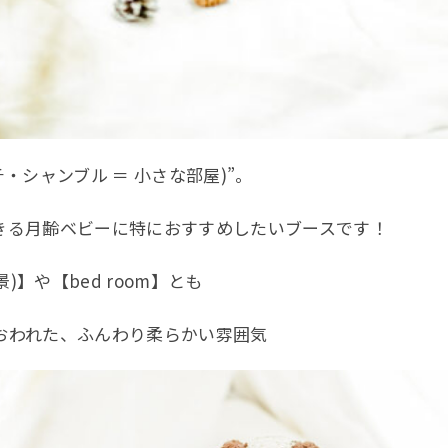
ギャラリー
Q&A
ブログ
(プチ・シャンブル ＝ 小さな部屋)”。
webかんた
問い合わせ
きる月齢ベビーに特におすすめしたいブースです！
)】や【bed room】とも
おわれた、ふんわり柔らかい雰囲気