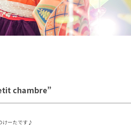
日のご変更は【8日前まで】無料でホームページより可能
の体調不良などで変更される場合には、お手数ですがお電
ご連絡をお願いいたします。
＼ お問い合わせは公式LINEから ／
こちらから予約ができます
t chambre”
桜坂店
原店2F
原店3F
ロケ
のけーたです♪