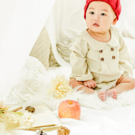
ONOについて
撮影・商
セプト
撮影
について
撮影
ッフ紹介
商品に