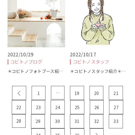
撮影プラン
撮影の流れ
商品について
2022/10/29
2022/10/17
コビトノブログ
コビトノスタッフ
ギャラリー
＊コビトノフォトブース紹…
＊コビトノスタッフ紹介＊…
Q&A
…
1
19
20
21
ブログ
22
23
24
25
26
27
webかんたん予約
28
29
30
31
32
33