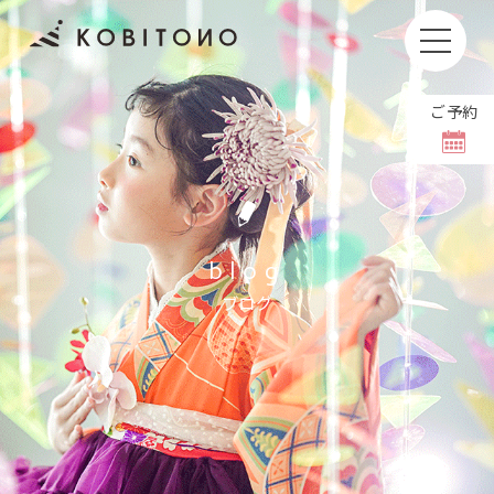
ご予約
お子さまの撮影もしくはお着付けやヘアセットをキャン
セルされる場合、
キャンセル料をいただいております。
撮影日の1週間前〜前日
11,000円(税込)
blog
当日
36,000円(税込)
ブログ
撮影日のご変更は【8日前まで】無料でホームペ
ージより可能です。
当日の体調不良などで変更される場合には、お手
数ですがお電話にてご連絡をお願いいたします。
＼ お問い合わせは公式LINEから ／