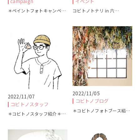
campaign
イベント
＊ペイントフォトキャンペ…
コビトノトナリ in 六…
KOBITONOについて
コンセプト
店舗について
2022/11/05
2022/11/07
コビトノブログ
スタッフ紹介
コビトノスタッフ
＊コビトノフォトブース紹…
＊コビトノスタッフ紹介＊…
撮影・商品について