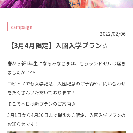
campaign
2022/02/06
こちらから予約ができます
【3月4月限定】入園入学プラン☆
桜坂店
原店2F
春から新1年生になるみなさまは、もうランドセルは届き
原店3F
ロケ
ましたか？^^
土日祝日は追加料金【＋5,500円(税込)】
コビトノでも入学記念、入園記念のご予約やお問い合わせ
10.11.12月は七五三撮影のお客様のみ
をたくさんいただいております！
シーズン料金【＋5,500円(税込)】を頂戴いたしま
す。
そこで本日は新プランのご案内♪
3月1日から4月30日まで撮影の方限定、入園入学プランの
お知らせです！