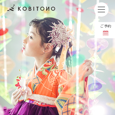
ご予約
お子さまの撮影もしくはお着付けやヘアセットをキャン
セルされる場合、
キャンセル料をいただいております。
撮影日の1週間前〜前日
11,000円(税込)
blog
当日
36,000円(税込)
ブログ
撮影日のご変更は【8日前まで】無料でホームペ
ージより可能です。
当日の体調不良などで変更される場合には、お手
数ですがお電話にてご連絡をお願いいたします。
＼ お問い合わせは公式LINEから ／