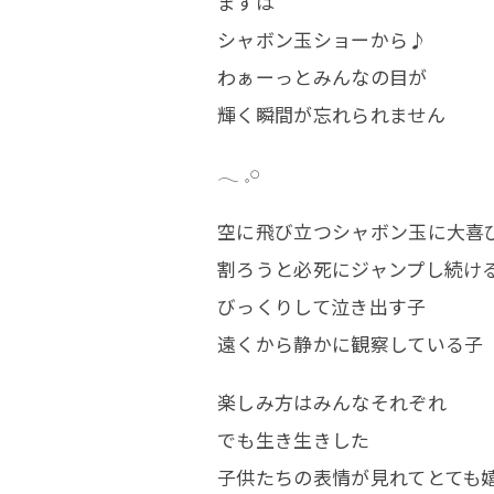
まずは
シャボン玉ショーから♪
わぁーっとみんなの目が
輝く瞬間が忘れられません
𓂃 𓈒𓏸⠀
空に飛び立つシャボン玉に大喜
割ろうと必死にジャンプし続け
びっくりして泣き出す子
遠くから静かに観察している子
楽しみ方はみんなそれぞれ
でも生き生きした
子供たちの表情が見れてとても嬉