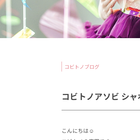
撮影
当日
コビトノブログ
コビトノアソビ シャボン
こんにちは☺︎