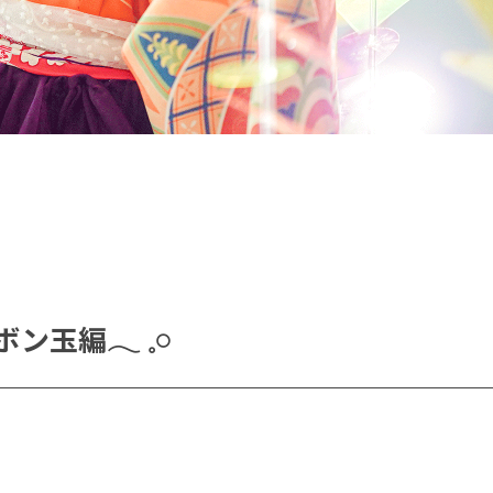
日のご変更は【8日前まで】無料でホームページより可能
の体調不良などで変更される場合には、お手数ですがお電
ご連絡をお願いいたします。
＼ お問い合わせは公式LINEから ／
こちらから予約ができます
玉編𓂃 𓈒𓏸⠀
桜坂店
原店2F
原店3F
ロケ