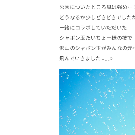
公園についたところ風は強め‥
どうなるか少しどきどきでした
一緒にコラボしていただいた
シャボン玉たいちょー様の技で
沢山のシャボン玉がみんなの元
お
飛んでいきました𓂃 𓈒𓏸⠀