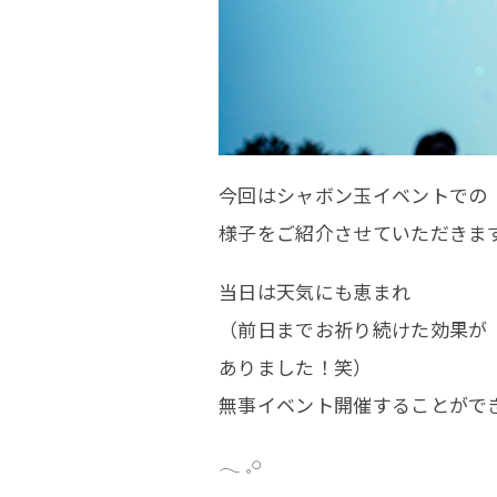
KOBIT
今回はシャボン玉イベントでの
様子をご紹介させていただきま
コン
当日は天気にも恵まれ
（前日までお祈り続けた効果が
店舗
ありました！笑）
スタ
無事イベント開催することがで
𓂃 𓈒𓏸⠀