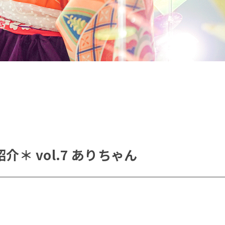
日のご変更は【8日前まで】無料でホームページより可能
の体調不良などで変更される場合には、お手数ですがお電
ご連絡をお願いいたします。
＼ お問い合わせは公式LINEから ／
こちらから予約ができます
＊ vol.7 ありちゃん
桜坂店
原店2F
原店3F
ロケ