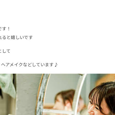
です！
れると嬉しいです
ONOについて
撮影・商
として
セプト
撮影
け / ヘアメイクなどしています♪
について
撮影
ッフ紹介
商品に