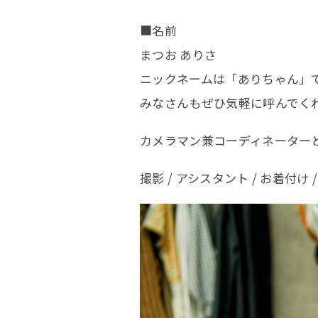
■名前
まつお ありさ
ニックネームは「ありちゃん」
みなさんもぜひ気軽に呼んでく
KOBIT
カメラマン兼コーディネーター
コン
撮影 / アシスタント / お着付
店舗
スタ