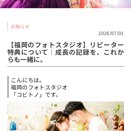
お知らせ
2026/07/01
こちらから予約ができます
【福岡のフォトスタジオ】リピーター
特典について｜成長の記録を、これか
桜坂店
原店2F
らも一緒に。
原店3F
ロケ
こんにちは。
土日祝日は追加料金【＋5,500円(税込)】
福岡のフォトスタジオ
10.11.12月は七五三撮影のお客様のみ
「コビトノ」です。
シーズン料金【＋5,500円(税込)】を頂戴いたしま
す。