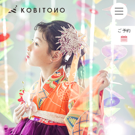
ご予約
お子さまの撮影もしくはお着付けやヘアセットをキャン
セルされる場合、
キャンセル料をいただいております。
撮影日の1週間前〜前日
11,000円(税込)
blog
当日
36,000円(税込)
ブログ
撮影日のご変更は【8日前まで】無料でホームペ
ージより可能です。
当日の体調不良などで変更される場合には、お手
数ですがお電話にてご連絡をお願いいたします。
＼ お問い合わせは公式LINEから ／