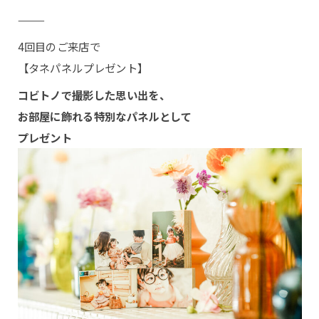
⸻
店舗について
4回目のご来店で
【タネパネルプレゼント】
スタッフ紹介
コビトノで撮影した思い出を、
お部屋に飾れる特別なパネルとして
撮影・商品について
プレゼント
撮影プラン
撮影の流れ
商品について
ギャラリー