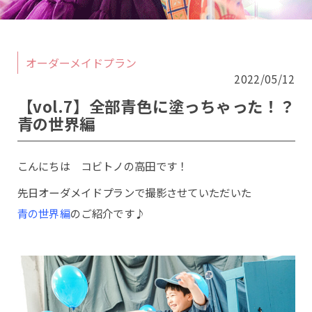
オーダーメイドプラン
2022/05/12
こちらから予約ができます
【vol.7】全部青色に塗っちゃった！？
青の世界編
桜坂店
原店2F
原店3F
ロケ
こんにちは コビトノの高田です！
土日祝日は追加料金【＋5,500円(税込)】
先日オーダメイドプランで撮影させていただいた
10.11.12月は七五三撮影のお客様のみ
青の世界編
のご紹介です♪
シーズン料金【＋5,500円(税込)】を頂戴いたしま
す。