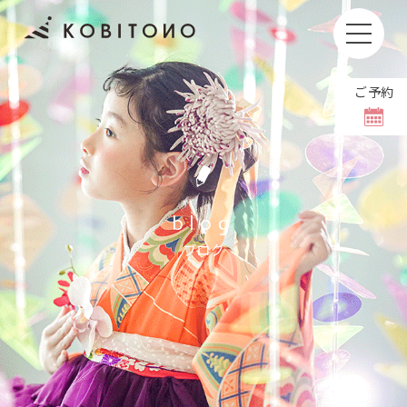
ご予約
お子さまの撮影もしくはお着付けやヘアセットをキャン
セルされる場合、
キャンセル料をいただいております。
撮影日の1週間前〜前日
11,000円(税込)
blog
当日
36,000円(税込)
ブログ
撮影日のご変更は【8日前まで】無料でホームペ
ージより可能です。
当日の体調不良などで変更される場合には、お手
数ですがお電話にてご連絡をお願いいたします。
＼ お問い合わせは公式LINEから ／