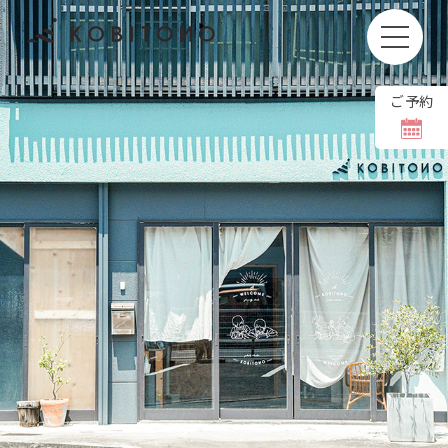
ご予約
お子さまの撮影もしくはお着付けやヘアセットをキャン
セルされる場合、
キャンセル料をいただいております。
撮影日の1週間前〜前日
11,000円(税込)
当日
36,000円(税込)
撮影日のご変更は【8日前まで】無料でホームペ
ージより可能です。
当日の体調不良などで変更される場合には、お手
数ですがお電話にてご連絡をお願いいたします。
＼ お問い合わせは公式LINEから ／