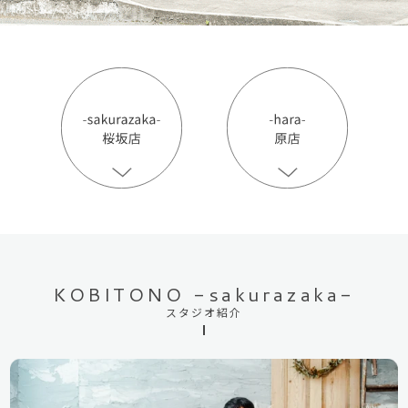
こちらから予約ができます
桜坂店
原店2F
原店3F
ロケ
土日祝日は追加料金【＋5,500円(税込)】
10.11.12月は七五三撮影のお客様のみ
KOBITONO -sakurazaka-
シーズン料金【＋5,500円(税込)】を頂戴いたしま
スタジオ紹介
す。